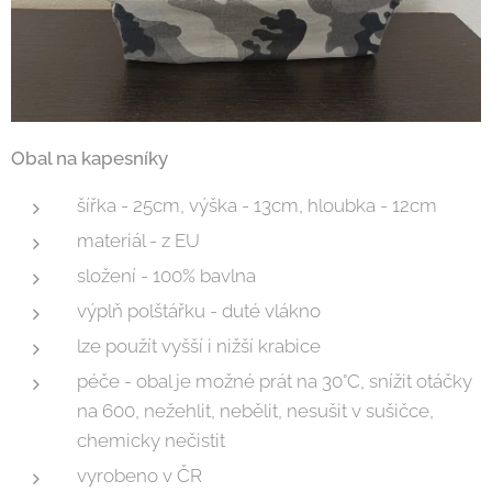
Obal na kapesníky
šířka - 25cm, výška - 13cm, hloubka - 12cm
materiál - z EU
složení - 100% bavlna
výplň polštářku - duté vlákno
lze použít vyšší i nižší krabice
péče - obal je možné prát na 30°C, snížit otáčky
na 600, nežehlit, nebělit, nesušit v sušičce,
chemicky nečistit
vyrobeno v ČR