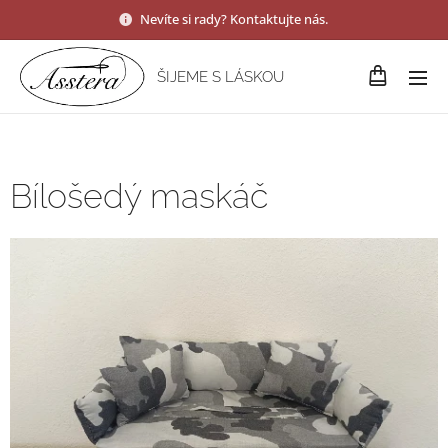
Nevíte si rady? Kontaktujte nás.
ŠIJEME S LÁSKOU
Bílošedý maskáč