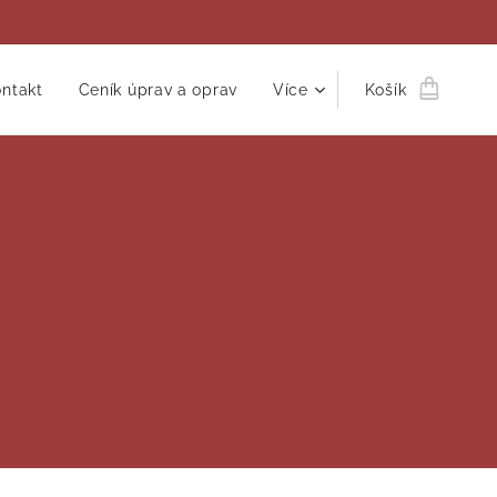
ntakt
Ceník úprav a oprav
Více
Košík