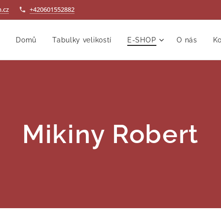
.cz
+420601552882
Domů
Tabulky velikostí
E-SHOP
O nás
Ko
Mikiny Robert