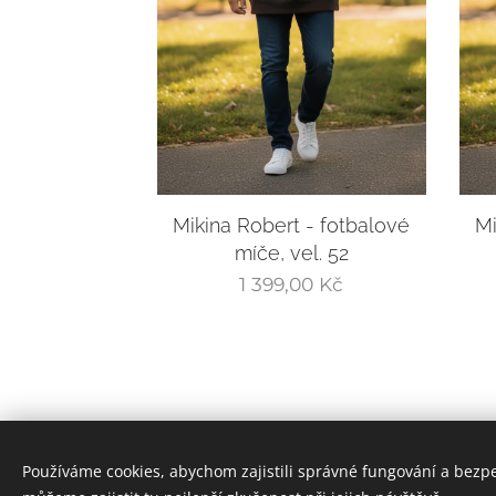
Mikina Robert - fotbalové
Mi
míče, vel. 52
1 399,00
Kč
Používáme cookies, abychom zajistili správné fungování a bezp