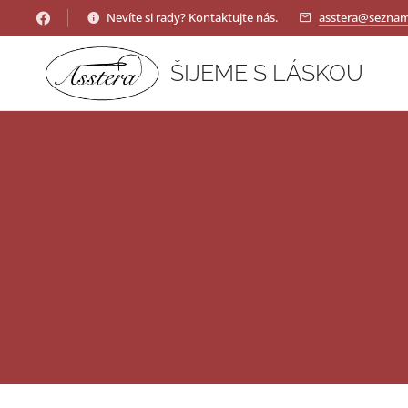
Nevíte si rady? Kontaktujte nás.
asstera@seznam
ŠIJEME S LÁSKOU