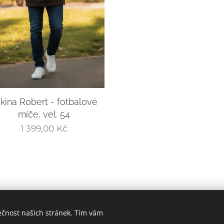
kina Robert - fotbalové
míče, vel. 54
1 399,00
Kč
ečnost našich stránek. Tím vám
© 2024
ATELIÉR ASSTERA
- Renata Čapková |
KONTAKT
|
FACEBOO