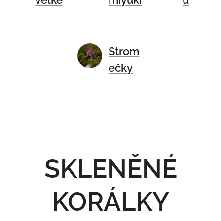
velké
miyuki
ů
Strom
ečky
SKLENĚNÉ
KORÁLKY