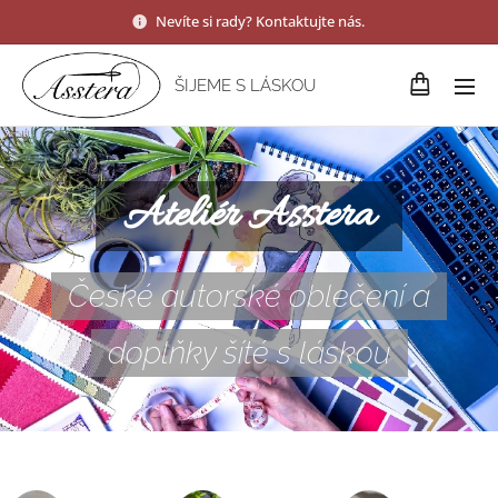
Nevíte si rady? Kontaktujte nás.
ŠIJEME S LÁSKOU
Ateliér Asstera
České autorské oblečení a
doplňky šíté s láskou