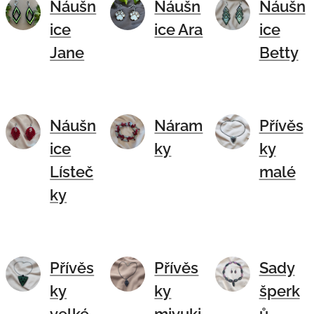
Náušn
Náušn
Náušn
ice
ice Ara
ice
Jane
Betty
Náušn
Náram
Přívěs
ice
ky
ky
Lísteč
malé
ky
Přívěs
Přívěs
Sady
ky
ky
šperk