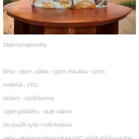
Obal na kapesníky
šířka - 25cm, výška - 13cm, hloubka - 12cm
materiál - z EU
složení - 100% bavlna
výplň polštářku - duté vlákno
lze použít vyšší i nižší krabice
péče - obal je možné prát na 30°C, snížit otáčky na 600,