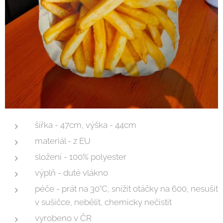
šířka - 47cm, výška - 44cm
materiál - z EU
složení - 100% polyester
výplň - duté vlákno
péče - prát na 30°C, snížit otáčky na 600, nesušit
v sušičce, nebělit, chemicky nečistit
vyrobeno v ČR