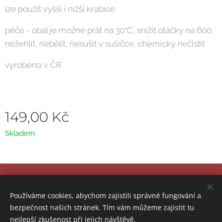
lze použít vyšší i nižší krabice
péče - obal je možné prát na 30°C, snížit otáčky na 600,
nežehlit, nebělit, nesušit v sušičce, chemicky nečistit
vyrobeno v ČR
149,00
Kč
Skladem
© 2024
ATELIÉR ASSTERA
- Renata Čapková |
KONTAKT
|
FACEBOOK
Používáme cookies, abychom zajistili správné fungování a
bezpečnost našich stránek. Tím vám můžeme zajistit tu
Nevíte si rady? Kontaktujte nás.
Cookies
nejlepší zkušenost při jejich návštěvě.