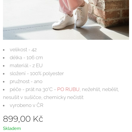
velikost - 42
délka - 106 cm
materiál - z EU
složení - 100% polyester
pružnost - ano
péče - prát na 30°C -
PO RUBU
, nežehlit, nebělit,
nesušit v sušičce, chemicky nečistit
vyrobeno v ČR
899,00
Kč
Skladem