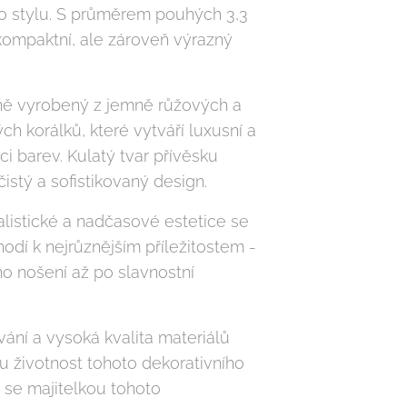
o stylu. S průměrem pouhých 3,3
kompaktní, ale zároveň výrazný
čně vyrobený z jemně růžových a
ch korálků, které vytváří luxusní a
i barev. Kulatý tvar přívěsku
čistý a sofistikovaný design.
listické a nadčasové estetice se
hodí k nejrůznějším příležitostem -
o nošení až po slavnostní
vání a vysoká kvalita materiálů
u životnost tohoto dekorativního
 se majitelkou tohoto