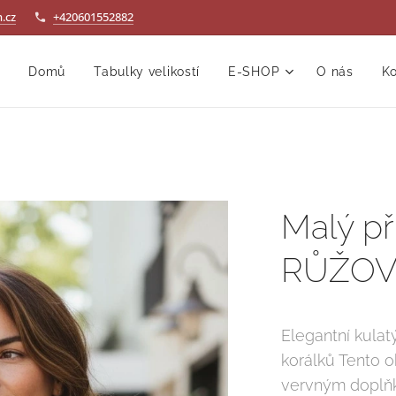
.cz
+420601552882
Domů
Tabulky velikostí
E-SHOP
O nás
Ko
Malý př
RŮŽOV
Elegantní kulat
korálků Tento o
vervným doplňk