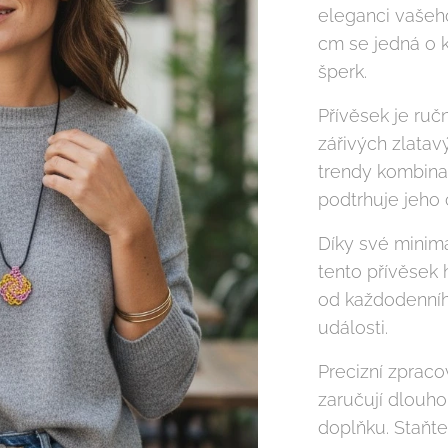
eleganci vašeh
cm se jedná o 
šperk.
Přívěsek je ru
zářivých zlatavý
trendy kombinac
podtrhuje jeho 
Díky své minima
tento přívěsek 
od každodenníh
události.
Precizní zpraco
zaručují dlouho
doplňku. Staňte