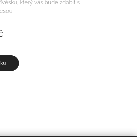
řívěsku, který vás bude zdobit s
lesou.
č
íku