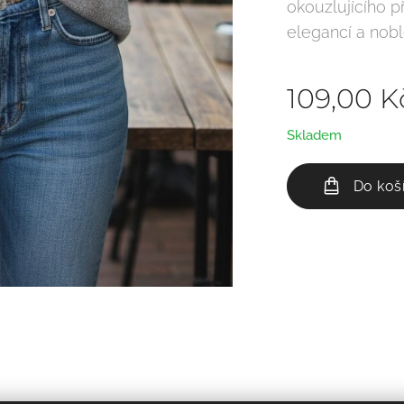
okouzlujícího p
elegancí a nob
109,00
K
Skladem
Do koš