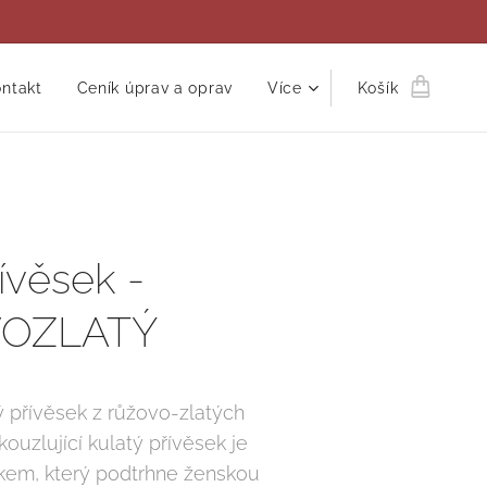
ntakt
Ceník úprav a oprav
Více
Košík
ívěsek -
OZLATÝ
ý přívěsek z růžovo-zlatých
kouzlující kulatý přívěsek je
em, který podtrhne ženskou