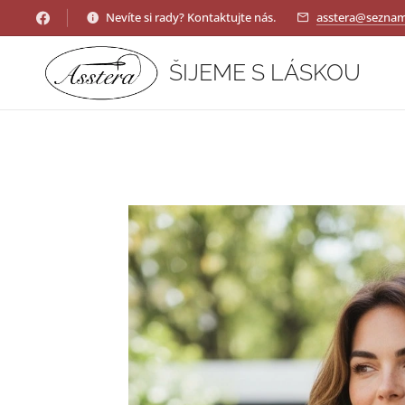
Nevíte si rady? Kontaktujte nás.
asstera@seznam
ŠIJEME S LÁSKOU