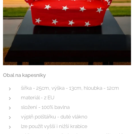
Obal na kapesníky
šířka - 25cm, výška - 13cm, hloubka - 12cm
materiál - z EU
složení - 100% bavlna
výplň polštářku - duté vlákno
lze použít vyšší i nižší krabice