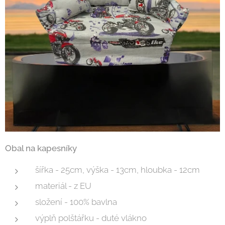
Obal na kapesníky
šířka - 25cm, výška - 13cm, hloubka - 12cm
materiál - z EU
složení - 100% bavlna
výplň polštářku - duté vlákno