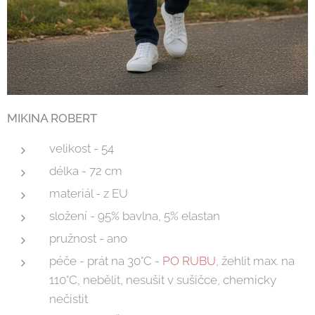
MIKINA ROBERT
velikost - 54
délka - 72 cm
materiál - z EU
složení - 95% bavlna, 5% elastan
pružnost - ano
péče - prát na 30°C -
PO RUBU
, žehlit max. na
110°C, nebělit, nesušit v sušičce, chemicky
nečistit