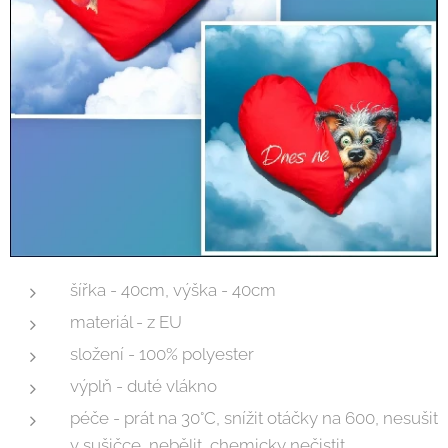
šířka - 40cm, výška - 40cm
materiál - z EU
složení - 100% polyester
výplň - duté vlákno
péče - prát na 30°C, snížit otáčky na 600, nesušit
v sušičce, nebělit, chemicky nečistit