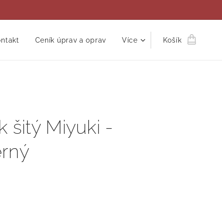
ntakt
Ceník úprav a oprav
Více
Košík
k šitý Miyuki -
erný