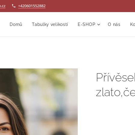
.cz
+420601552882
Domů
Tabulky velikostí
E-SHOP
O nás
Ko
Přívěse
zlato,č