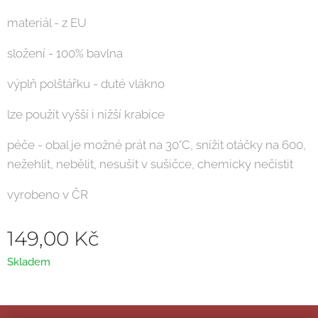
materiál - z EU
složení - 100% bavlna
výplň polštářku - duté vlákno
lze použít vyšší i nižší krabice
péče - obal je možné prát na 30°C, snížit otáčky na 600,
nežehlit, nebělit, nesušit v sušičce, chemicky nečistit
vyrobeno v ČR
149,00
Kč
Skladem