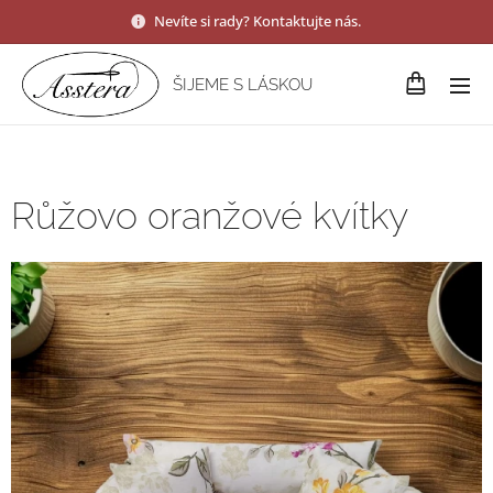
Nevíte si rady? Kontaktujte nás.
ŠIJEME S LÁSKOU
Růžovo oranžové kvítky