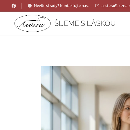
Nevíte si rady? Kontaktujte nás.
asstera@seznam
ŠIJEME S LÁSKOU