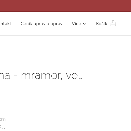
ntakt
Ceník úprav a oprav
Více
Košík
na - mramor, vel.
 cm
 EU