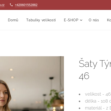
.cz
+420601552882
Domů
Tabulky velikostí
E-SHOP
O nás
Ko
Šaty Tý
46
velikost - 46
délka - 108
materiál - z