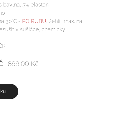
% bavlna, 5% elastan
no
na 30°C -
PO RUBU
, žehlit max. na
 nesušit v sušičce, chemicky
 ČR
č
899,00
Kč
íku