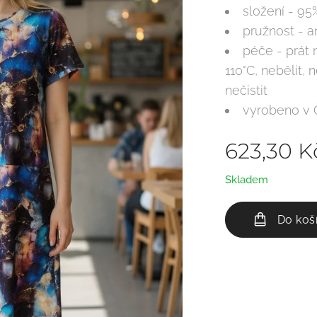
složení - 95
pružnost - a
péče - prát 
110°C, nebělit,
nečistit
vyrobeno v
623,30
K
Skladem
Do koš