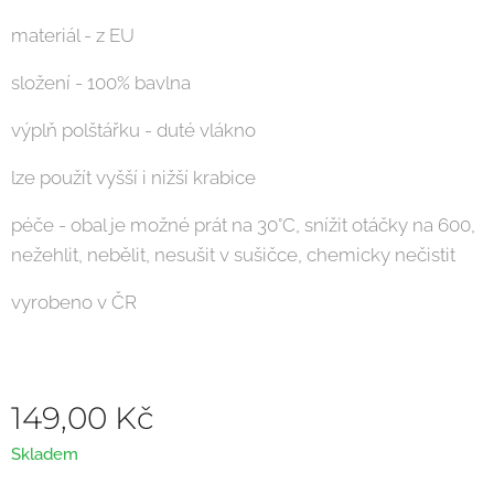
materiál - z EU
složení - 100% bavlna
výplň polštářku - duté vlákno
lze použít vyšší i nižší krabice
péče - obal je možné prát na 30°C, snížit otáčky na 600,
nežehlit, nebělit, nesušit v sušičce, chemicky nečistit
vyrobeno v ČR
149,00
Kč
Skladem