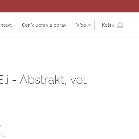
ntakt
Ceník úprav a oprav
Více
Košík
i - Abstrakt, vel.
m
 EU