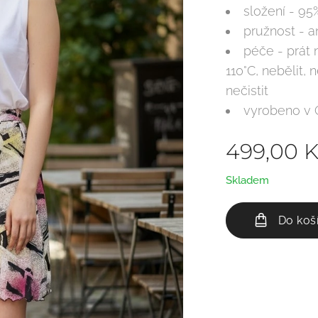
složení - 95
pružnost - a
péče - prát 
110°C, nebělit,
nečistit
vyrobeno v
499,00
K
Skladem
Do koš