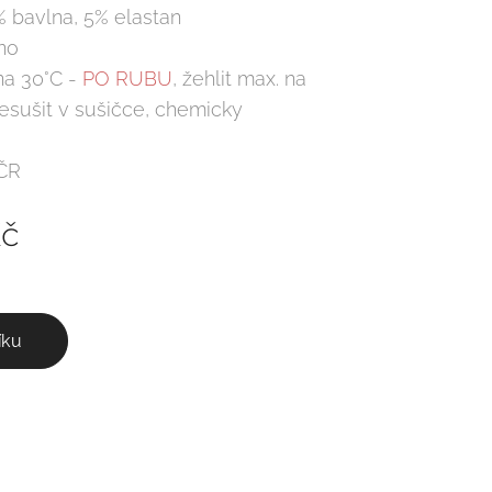
% bavlna, 5% elastan
no
na 30°C -
PO RUBU
, žehlit max. na
 nesušit v sušičce, chemicky
 ČR
č
íku