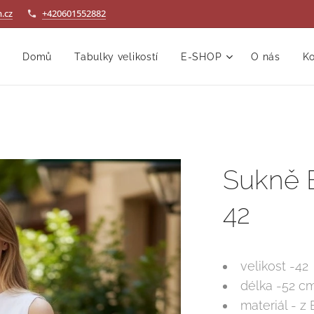
.cz
+420601552882
Domů
Tabulky velikostí
E-SHOP
O nás
Ko
Sukně El
42
velikost -42
délka -52 c
materiál - z