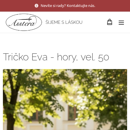
Nevíte si rady? Kontaktujte nás.
ŠIJEME S LÁSKOU
Tričko Eva - hory, vel. 50