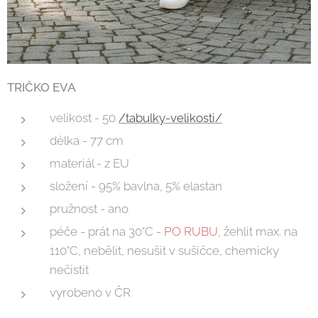
TRIČKO EVA
velikost - 50
/tabulky-velikosti/
délka - 77 cm
materiál - z EU
složení - 95% bavlna, 5% elastan
pružnost - ano
péče - prát na 30°C -
PO RUBU
, žehlit max. na
110°C, nebělit, nesušit v sušičce, chemicky
nečistit
vyrobeno v ČR