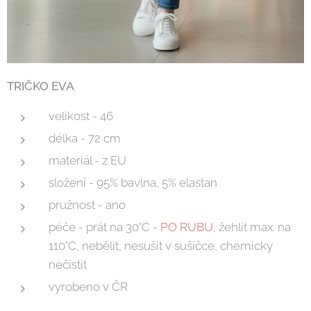
TRIČKO EVA
velikost - 46
délka - 72 cm
materiál - z EU
složení - 95% bavlna, 5% elastan
pružnost - ano
péče - prát na 30°C -
PO RUBU
, žehlit max. na
110°C, nebělit, nesušit v sušičce, chemicky
nečistit
vyrobeno v ČR