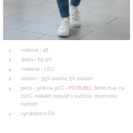
velikost - 48
délka - 63 cm
materiál - z EU
složení - 95% bavlna, 5% elastan
péče - prát na 30°C -
PO RUBU
, žehlit max. na
110°C, nebělit, nesušit v sušičce, chemicky
nečistit
vyrobeno v ČR