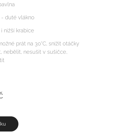
bavlna
 - duté vlákno
 i nižší krabice
možné prát na 30°C, snížit otáčky
, nebělit, nesušit v sušičce,
it
č
íku