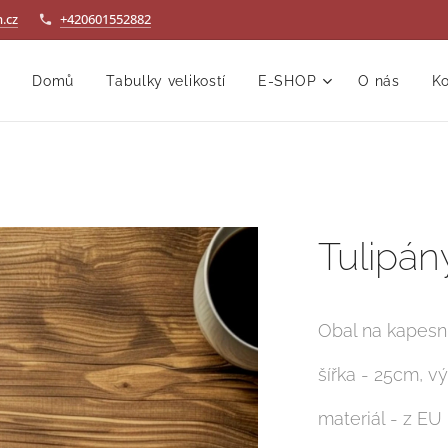
.cz
+420601552882
Domů
Tabulky velikostí
E-SHOP
O nás
Ko
Tulipán
Obal na kapesn
šířka - 25cm, v
materiál - z EU