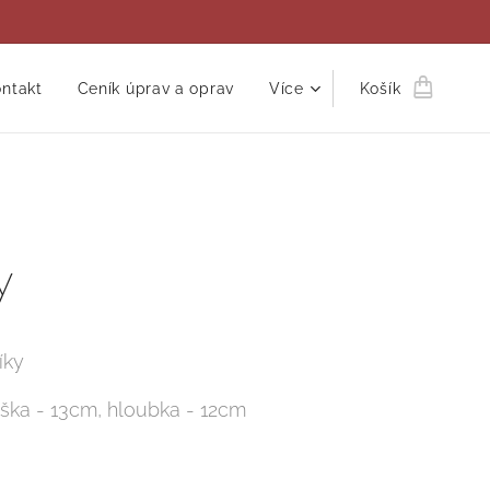
ntakt
Ceník úprav a oprav
Více
Košík
y
íky
ýška - 13cm, hloubka - 12cm