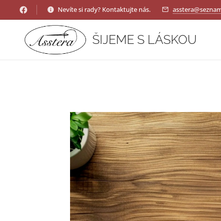
Nevíte si rady? Kontaktujte nás.
asstera@seznam
ŠIJEME S LÁSKOU