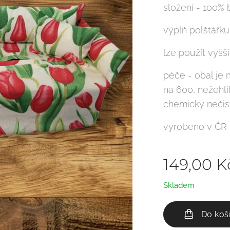
složení - 100% 
výplň polštářku
lze použít vyšší
péče - obal je 
na 600, nežehlit
chemicky nečist
vyrobeno v ČR
149,00
K
Skladem
Do koš