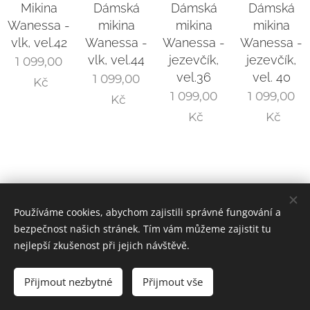
Mikina
Dámská
Dámská
Dámská
Wanessa -
mikina
mikina
mikina
vlk, vel.42
Wanessa -
Wanessa -
Wanessa -
vlk, vel.44
jezevčík,
jezevčík,
1 099,00
vel.36
vel. 40
1 099,00
Kč
1 099,00
1 099,00
Kč
Kč
Kč
Používáme cookies, abychom zajistili správné fungování a
bezpečnost našich stránek. Tím vám můžeme zajistit tu
nejlepší zkušenost při jejich návštěvě.
© 2024
ATELIÉR ASSTERA
- Renata Čapková |
KONTAKT
|
FACEBOOK
Přijmout nezbytné
Přijmout vše
Nevíte si rady? Kontaktujte nás.
Cookies