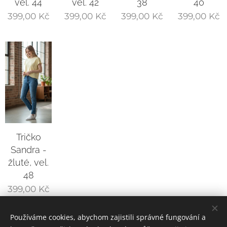
vel. 44
vel. 42
38
40
399,00
Kč
399,00
Kč
399,00
Kč
399,00
Kč
Tričko
Sandra -
žluté, vel.
48
399,00
Kč
Používáme cookies, abychom zajistili správné fungování a