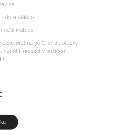
bavlna
 - duté vlákno
 i nižší krabice
možné prát na 30°C, snížit otáčky
, nebělit, nesušit v sušičce,
it
č
íku