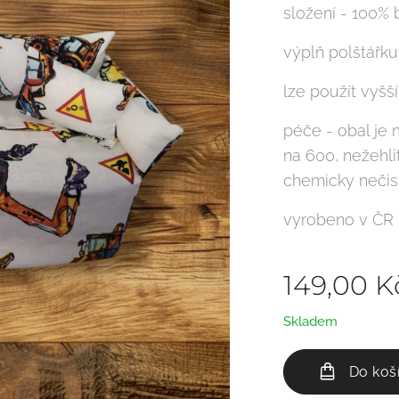
složení - 100% 
výplň polštářku
lze použít vyšší
péče - obal je 
na 600, nežehlit
chemicky nečist
vyrobeno v ČR
149,00
K
Skladem
Do koš