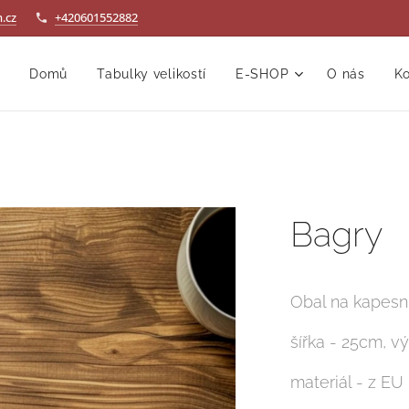
.cz
+420601552882
Domů
Tabulky velikostí
E-SHOP
O nás
Ko
Bagry
Obal na kapesn
šířka - 25cm, v
materiál - z EU