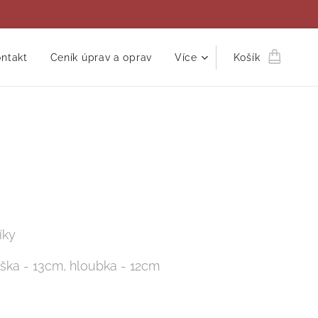
ntakt
Ceník úprav a oprav
Více
Košík
íky
ýška - 13cm, hloubka - 12cm