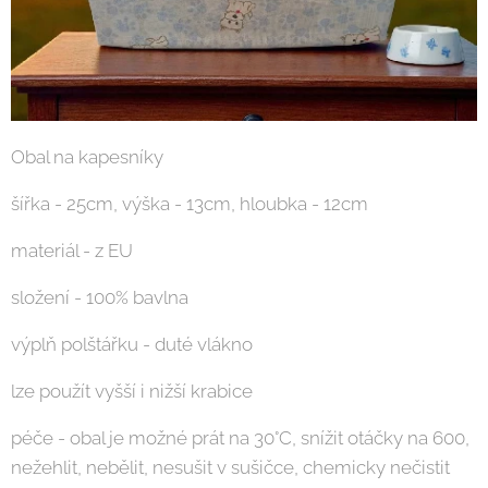
Obal na kapesníky
šířka - 25cm, výška - 13cm, hloubka - 12cm
materiál - z EU
složení - 100% bavlna
výplň polštářku - duté vlákno
lze použít vyšší i nižší krabice
péče - obal je možné prát na 30°C, snížit otáčky na 600,
nežehlit, nebělit, nesušit v sušičce, chemicky nečistit