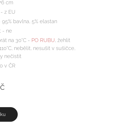
 76 cm
 - z EU
- 95% bavlna, 5% elastan
 - ne
rát na 30°C -
PO RUBU
, žehlit
110°C, nebělit, nesušit v sušičce,
 nečistit
o v ČR
č
íku