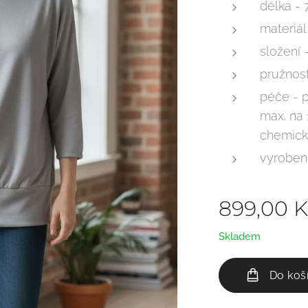
délka -
materiál
složení 
pružnost
péče - p
max. na 
chemicky
vyroben
899,00
K
Skladem
Do koš