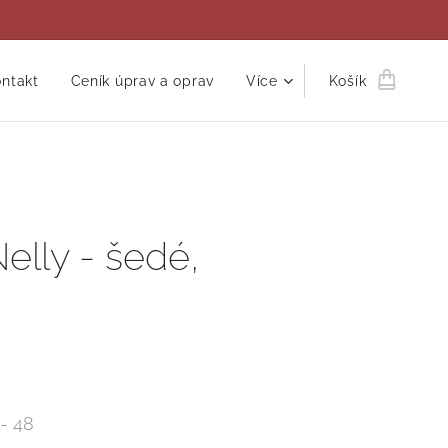
ntakt
Ceník úprav a oprav
Více
Košík
Nelly - šedé,
 - 48