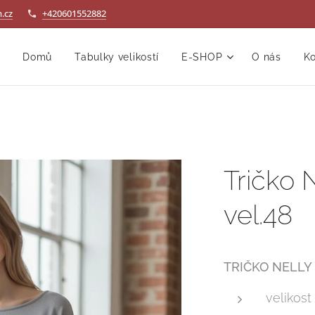
.cz
+420601552882
Domů
Tabulky velikostí
E-SHOP
O nás
Ko
Tričko 
vel.48
TRIČKO NELLY
velikost