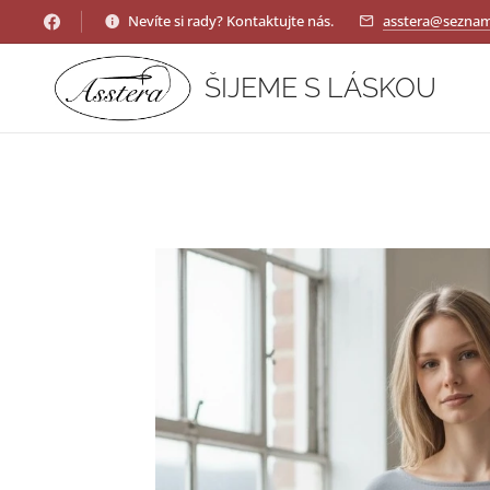
Nevíte si rady? Kontaktujte nás.
asstera@seznam
ŠIJEME S LÁSKOU