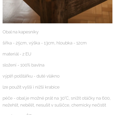
Obal na kapesníky
šířka - 25cm, výška - 13cm, hloubka - 12cm
materiál - z EU
složení - 100% bavlna
výplň polštářku - duté vlákno
lze použít vyšší i nižší krabice
péče - obal je možné prát na 30°C, snížit otáčky na 600,
nežehlit, nebělit, nesušit v sušičce, chemicky nečistit