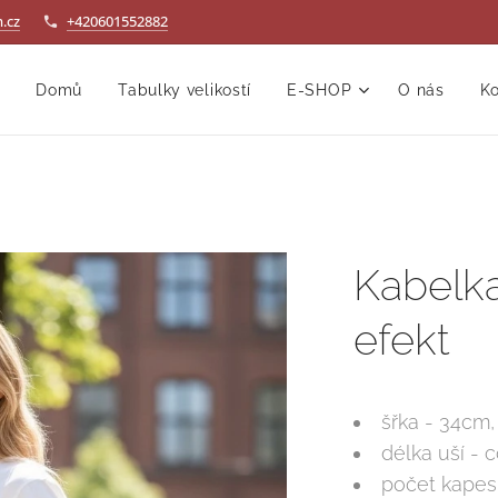
.cz
+420601552882
Domů
Tabulky velikostí
E-SHOP
O nás
Ko
Kabelka
efekt
šřka - 34cm,
délka uší -
počet kapes