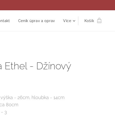
ntakt
Ceník úprav a oprav
Více
Košík
 Ethel - Džínový
 výška - 26cm, hloubka - 14cm
 cca 80cm
 - 3