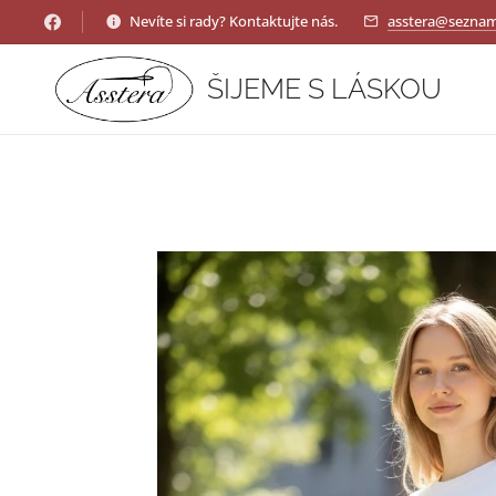
Nevíte si rady? Kontaktujte nás.
asstera@seznam
ŠIJEME S LÁSKOU