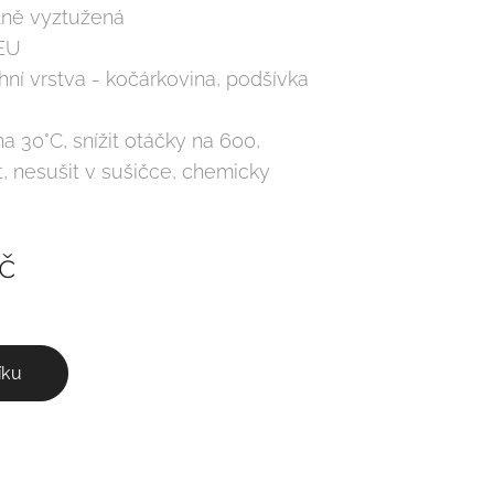
lně vyztužená
 EU
chní vrstva - kočárkovina, podšívka
na 30°C, snížit otáčky na 600,
it, nesušit v sušičce, chemicky
č
íku