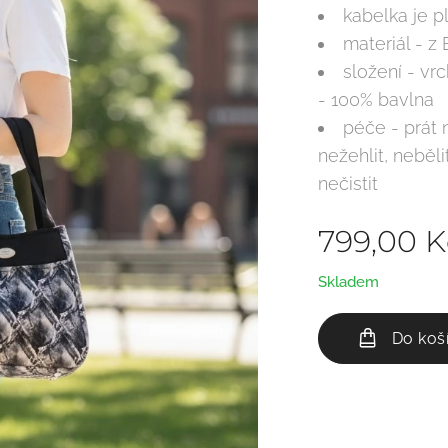
kabelka je p
materiál - z
složení - vr
- 100% bavlna
péče - prát 
nežehlit, neběl
nečistit
799,00
K
Skladem
Do koš