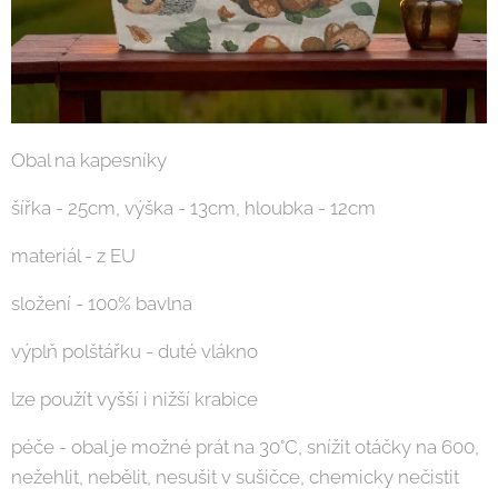
Obal na kapesníky
šířka - 25cm, výška - 13cm, hloubka - 12cm
materiál - z EU
složení - 100% bavlna
výplň polštářku - duté vlákno
lze použít vyšší i nižší krabice
péče - obal je možné prát na 30°C, snížit otáčky na 600,
nežehlit, nebělit, nesušit v sušičce, chemicky nečistit