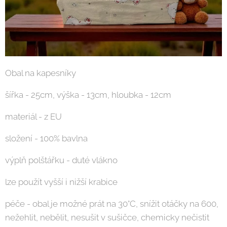
Obal na kapesníky
šířka - 25cm, výška - 13cm, hloubka - 12cm
materiál - z EU
složení - 100% bavlna
výplň polštářku - duté vlákno
lze použít vyšší i nižší krabice
péče - obal je možné prát na 30°C, snížit otáčky na 600,
nežehlit, nebělit, nesušit v sušičce, chemicky nečistit