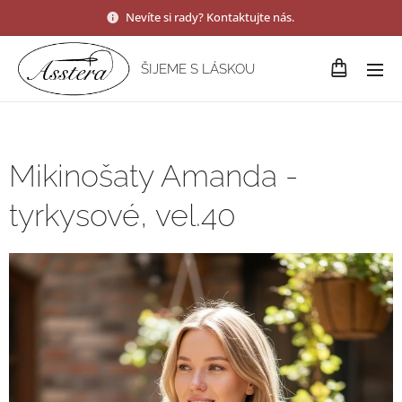
Nevíte si rady? Kontaktujte nás.
ŠIJEME S LÁSKOU
Mikinošaty Amanda -
tyrkysové, vel.40