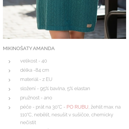
MIKINOŠATY AMANDA
velikost - 40
délka -84 cm
materiál - z EU
složení - 95% bavlna, 5% elastan
pružnost - ano
péče - prát na 30°C -
PO RUBU
, žehlit max. na
110°C, nebělit, nesušit v sušičce, chemicky
nečistit