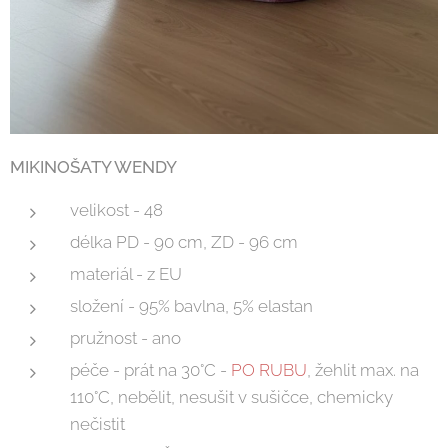
MIKINOŠATY WENDY
velikost - 48
délka PD - 90 cm, ZD - 96 cm
materiál - z EU
složení - 95% bavlna, 5% elastan
pružnost - ano
péče - prát na 30°C -
PO RUBU
, žehlit max. na
110°C, nebělit, nesušit v sušičce, chemicky
nečistit