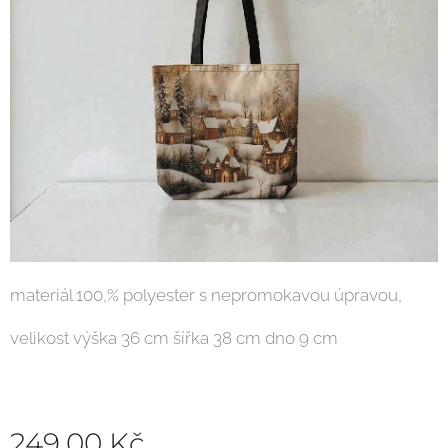
materiál 100,% polyester s nepromokavou úpravou,
velikost výška 36 cm šířka 38 cm dno 9 cm
249,00
Kč