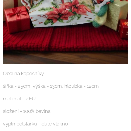
Obal na kapesníky
šířka - 25cm, výška - 13cm, hloubka - 12cm
materiál - z EU
složení - 100% bavlna
výplň polštářku - duté vlákno