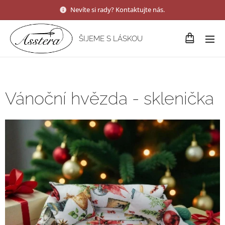
Nevíte si rady? Kontaktujte nás.
ŠIJEME S LÁSKOU
Vánoční hvězda - sklenička