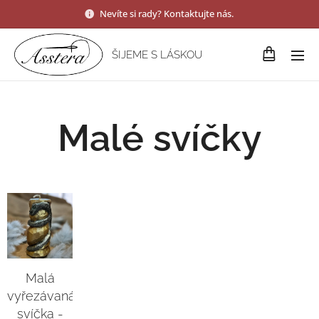
Nevíte si rady? Kontaktujte nás.
ŠIJEME S LÁSKOU
Malé svíčky
Malá
vyřezávaná
svíčka -