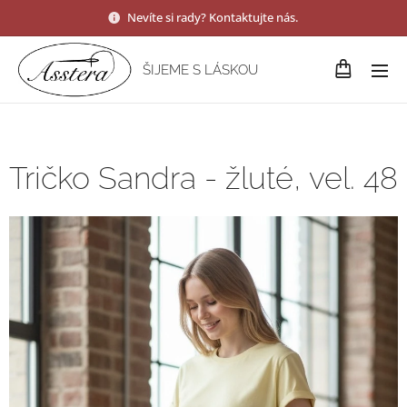
Nevíte si rady? Kontaktujte nás.
ŠIJEME S LÁSKOU
Tričko Sandra - žluté, vel. 48