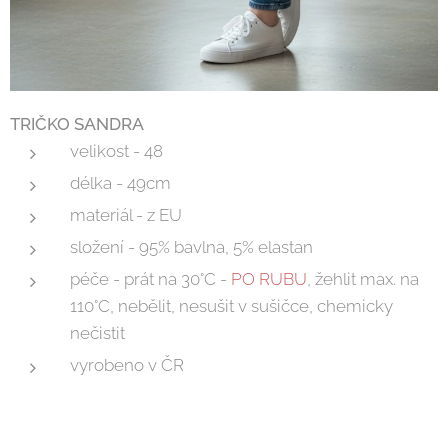
TRIČKO SANDRA
velikost - 48
délka - 49cm
materiál - z EU
složení - 95% bavlna, 5% elastan
péče - prát na 30°C -
PO RUBU
, žehlit max. na
110°C, nebělit, nesušit v sušičce, chemicky
nečistit
vyrobeno v ČR