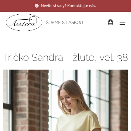
Nevíte si rady? Kontaktujte nás.
ŠIJEME S LÁSKOU
Tričko Sandra - žluté, vel. 38