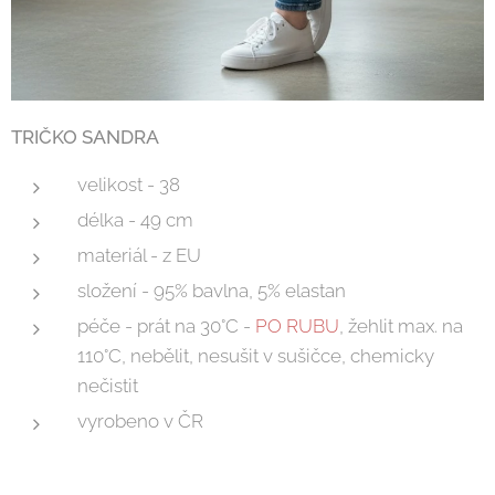
TRIČKO SANDRA
velikost - 38
délka - 49 cm
materiál - z EU
složení - 95% bavlna, 5% elastan
péče - prát na 30°C -
PO RUBU
, žehlit max. na
110°C, nebělit, nesušit v sušičce, chemicky
nečistit
vyrobeno v ČR